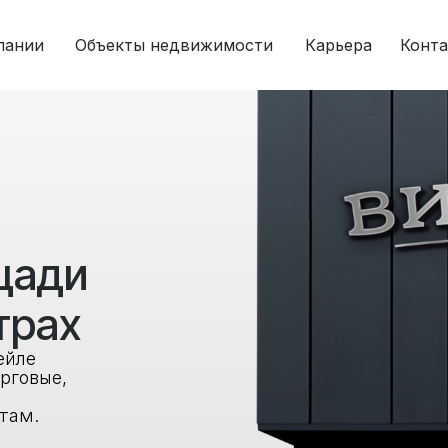
пании
Объекты недвижимости
Карьера
Конт
щади
трах
ейле
рговые,
там.