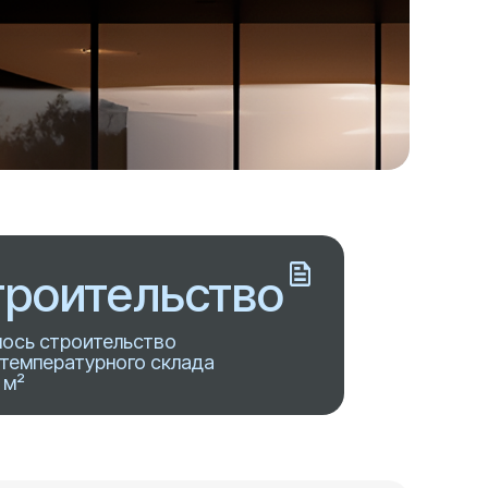
роительство
ось строительство
температурного склада
 м²