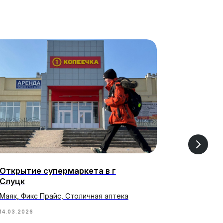
Открытие супермаркета в г
Фокус на
Слуцк
стратеги
Маяк, Фикс Прайс, Столичная аптека
После закр
сохранит п
14.03.2026
импортера