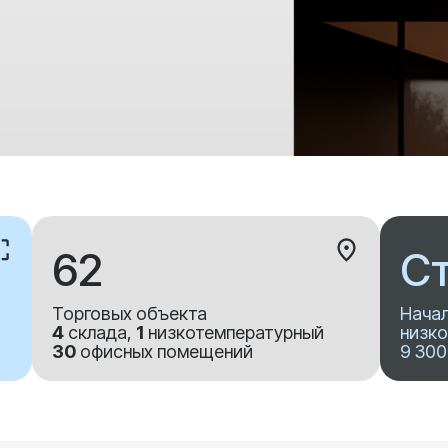
62
Ст
Торговых объекта
Начал
4
склада,
1
низкотемпературный
низко
30
офисных помещений
9 300