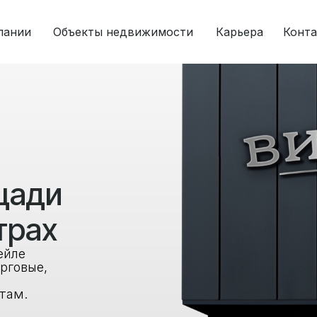
пании
Объекты недвижимости
Карьера
Конт
щади
трах
ейле
рговые,
там.