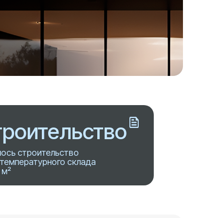
роительство
ось строительство
температурного склада
 м²