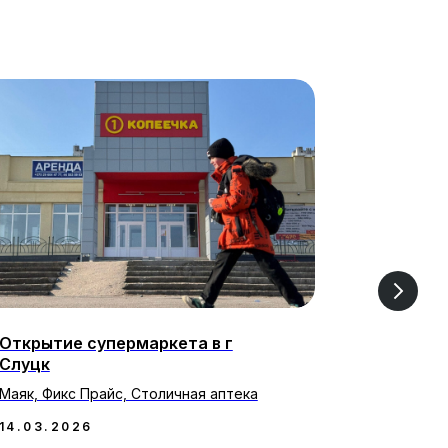
Открытие супермаркета в г
Фокус на
Слуцк
стратеги
Маяк, Фикс Прайс, Столичная аптека
После закр
сохранит п
14.03.2026
импортера