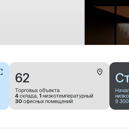
62
Ст
Торговых объекта
Начал
4
склада,
1
низкотемпературный
низко
30
офисных помещений
9 300