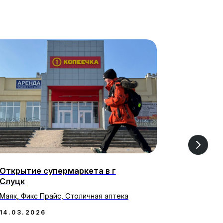
Открытие супермаркета в г
Фокус на
Слуцк
стратеги
Маяк, Фикс Прайс, Столичная аптека
После закр
сохранит п
14.03.2026
импортера