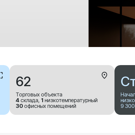
62
Ст
Торговых объекта
Начал
4
склада,
1
низкотемпературный
низко
30
офисных помещений
9 300