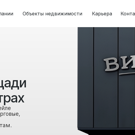
пании
Объекты недвижимости
Карьера
Конт
щади
трах
ейле
рговые,
там.