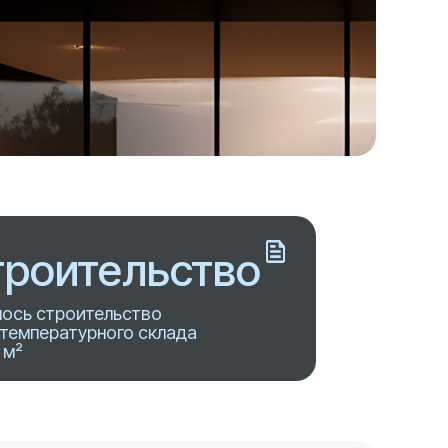
роительство
ось строительство
температурного склада
 м²